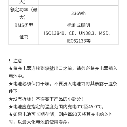
大）
额定功率（最
336Wh
大）
BMS类型
标准或聪明
ISO13849，CE，UN38.3，MSD，
证书
IEC62133等
！注意
★将充电器连接到墙壁出口之前，请务必将充电器插入
电池中。
★电池必须保持干燥。不要浸入电池或将其暴露于湿条
件下。
★没有拆除！不得吞下产品的小部分！
★电池应在指定的温度范围内充电0℃至45 0℃。
★如果电池可长期存储，则应每90天将其充电约2小
时，以最大化电池的使用寿命。