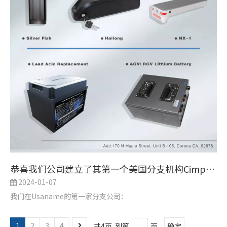
恭喜我们公司建立了其第一个美国分支机构Cimpany
2024-01-07
我们在Usaname的第一家分支公司：
1
2
3
4
共4页 到第
页
确定