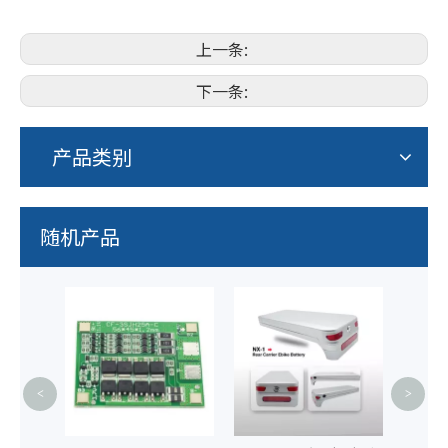
上一条:
下一条:
产品类别
随机产品
48V
<
>