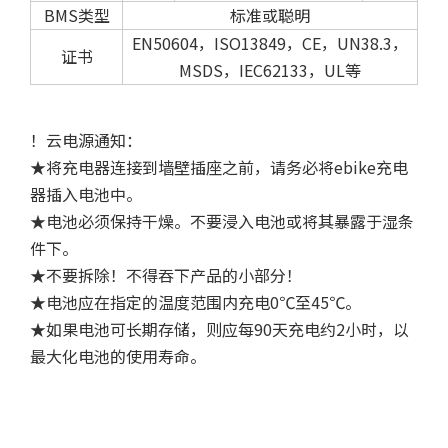
BMS类型
标准或聪明
EN50604，ISO13849，CE，UN38.3，
证书
MSDS，IEC62133，UL等
！云电源通知：
★将充电器连接到墙壁插座之前，请务必将ebike充电
器插入电池中。
★电池必须保持干燥。不要浸入电池或将其暴露于湿条
件下。
★不要拆除！不得吞下产品的小部分！
★电池应在指定的温度范围内充电0℃至45℃。
★如果电池可长期存储，则应每90天充电约2小时，以
最大化电池的使用寿命。