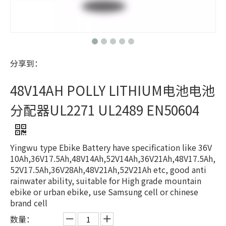
分享到：
48V14AH POLLY LITHIUM电池电池
分配器UL2271 UL2489 EN50604
Yingwu type Ebike Battery have specification like 36V
10Ah,36V17.5Ah,48V14Ah,52V14Ah,36V21Ah,48V17.5Ah,
52V17.5Ah,36V28Ah,48V21Ah,52V21Ah etc, good anti
rainwater ability, suitable for High grade mountain
ebike or urban ebike, use Samsung cell or chinese
brand cell
数量：