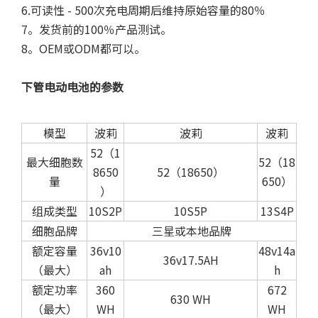
6.可读性 - 500次充电周期后维持原始容量的80％
7。发货前的100％产品测试。
8。OEM或ODM都可以。
下管电动电池的参数
模型
波莉
波莉
波莉
52（1
最大细胞数
52（18
8650
52（18650）
量
650）
）
组成类型
10S2P
10S5P
13S4P
细胞品牌
三星或本地品牌
额定容量
36v10
48v14a
36v17.5AH
（最大）
ah
h
额定功率
360
672
630 WH
（最大）
WH
WH