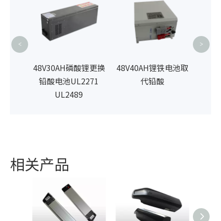
器的
<
>
20AH框
48V30AH磷酸锂更换
48V40AH锂铁电池取
行车电
铅酸电池UL2271
代铅酸
2489
UL2489
4
相关产品