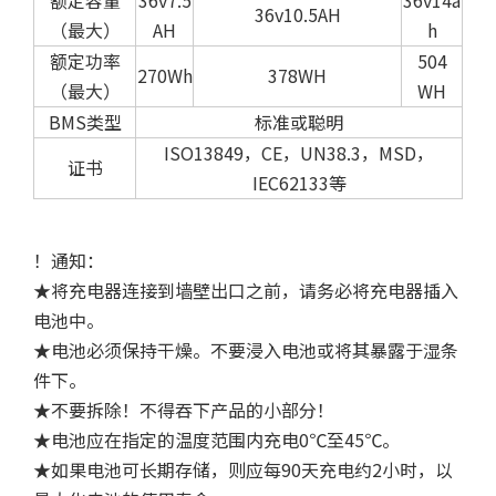
额定容量
36v7.5
36v14a
36v10.5AH
（最大）
AH
h
额定功率
504
270Wh
378WH
（最大）
WH
BMS类型
标准或聪明
ISO13849，CE，UN38.3，MSD，
证书
IEC62133等
！通知：
★将充电器连接到墙壁出口之前，请务必将充电器插入
电池中。
★电池必须保持干燥。不要浸入电池或将其暴露于湿条
件下。
★不要拆除！不得吞下产品的小部分！
★电池应在指定的温度范围内充电0℃至45℃。
★如果电池可长期存储，则应每90天充电约2小时，以