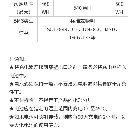
额定功率
468
500
540 WH
（最大）
WH
WH
BMS类型
标准或聪明
ISO13849，CE，UN38.3，MSD，
证书
IEC62133等
！通知：
★将充电器连接到墙壁出口之前，请务必将充电器插入
电池中。
★电池必须保持干燥。不要浸入电池或将其暴露于湿条
件下。
★不要拆除！不得吞下产品的小部分！
★电池应在指定的温度范围内充电0℃至45℃。
★如果电池可长期存储，则应每90天充电约2小时，以
最大化电池的使用寿命。