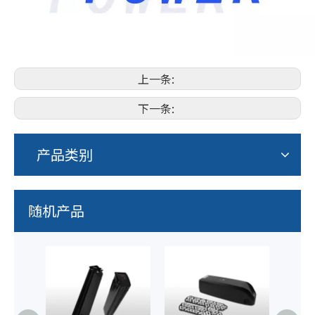
上一条:
下一条:
产品类别
随机产品
36V
池带
UL2